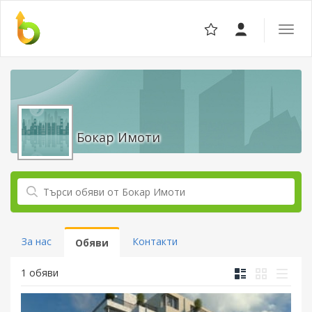
Отвор
навига
Бокар Имоти
За нас
Контакти
Обяви
1 обяви